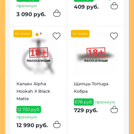
м
премиум
409 руб.
1
3 090 руб.
Хит продаж
5
Хит продаж
Кальян Alpha
Щипцы Tortuga
Hookah X Black
Кобра
Matte
678 руб.
премиум
12 730 руб.
729 руб.
премиум
12 990 руб.