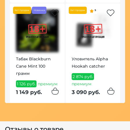
Хит продаж
Новинка
Хит продаж
5
Табак Blackburn
Уловитель Alpha
Cane Mint 100
Hookah catcher
грамм
2 874 руб.
1 126 руб.
премиум
премиум
1 149 руб.
3 090 руб.
Отзывы о товаре