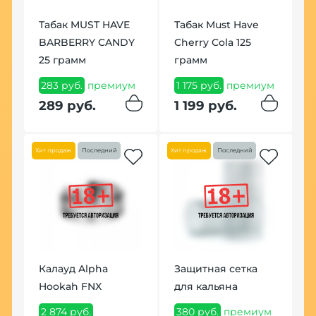
Табак MUST HAVE
Табак Must Have
Щ
BARBERRY CANDY
Cherry Cola 125
Т
25 грамм
грамм
1
283 руб.
премиум
1 175 руб.
премиум
1
289 руб.
1 199 руб.
Хит продаж
Последний
Хит продаж
Последний
П
Калауд Alpha
Защитная сетка
у
Hookah FNX
для кальяна
ч
2 874 руб.
380 руб.
премиум
1