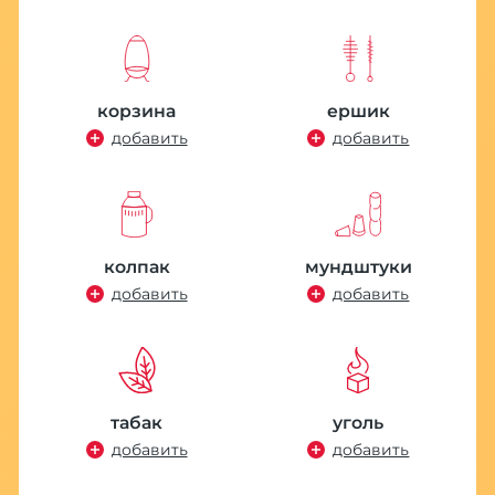
ое
H
к
1
корзина
ершик
добавить
добавить
колпак
мундштуки
добавить
добавить
табак
уголь
добавить
добавить