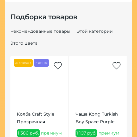
Подборка товаров
Рекомендованные товары
Этой категории
Этого цвета
на
Хит продаж
Новинка
Хит
ig
Колба Craft Style
Чаша Kong Turkish
К
Прозрачная
Boy Space Purple
Б
1 386 руб.
премиум
1 107 руб.
премиум
3