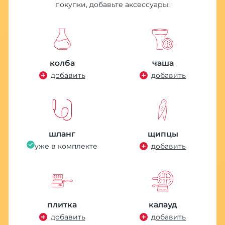
покупки, добавьте аксессуары:
o
Е
колба
чаша
Ч
добавить
добавить
П
Р
4
шланг
щипцы
Хит
уже в комплекте
добавить
плитка
калауд
добавить
добавить
В