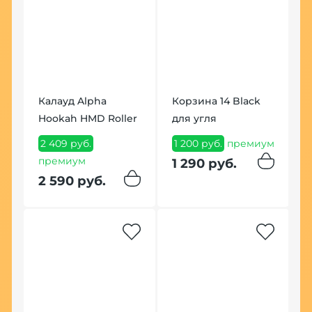
Калауд Alpha
Корзина 14 Black
К
Hookah HMD Roller
для угля
Ф
с
2 409 руб.
1 200 руб.
премиум
премиум
4
1 290 руб.
п
2 590 руб.
4