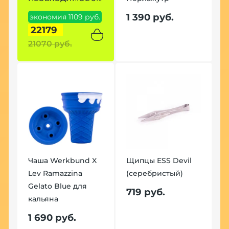
1 390 руб.
экономия 1109 руб.
э
22179
р
21070 руб.
2
Чаша Werkbund X
Щипцы ESS Devil
Lev Ramazzina
(серебристый)
Ч
Gelato Blue для
L
719 руб.
кальяна
G
к
1 690 руб.