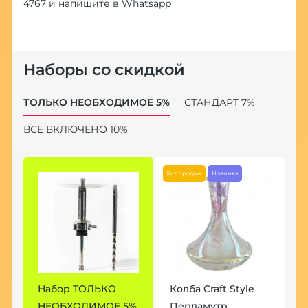
4767
и напишите в
Whatsapp
Наборы со скидкой
ТОЛЬКО НЕОБХОДИМОЕ 5%
СТАНДАРТ 7%
ВСЕ ВКЛЮЧЕНО 10%
Хит продаж
Новинка
Набор ТОЛЬКО
Колба Craft Style
Н
НЕОБХОДИМОЕ 5%
Перламутр
7