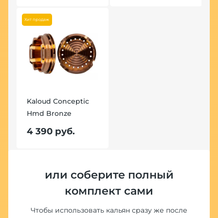
1
Хит продаж
Хит
Kaloud Conceptic
Hmd Bronze
K
H
4 390 руб.
4
или соберите полный
комплект сами
Чтобы использовать кальян сразу же после