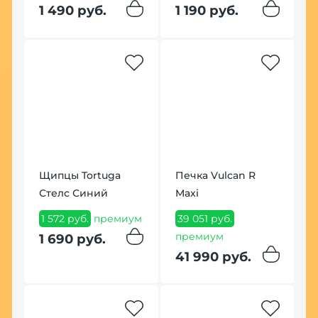
1 490 руб.
1 190 руб.
3
Щипцы Tortuga
Печка Vulcan R
К
Стелс Синий
Maxi
ф
1 572 руб.
премиум
39 051 руб.
6
o
премиум
п
1 690 руб.
41 990 руб.
6