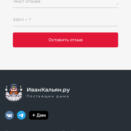
Текст отзыва
345+1 = ?
ИванКальян.ру
Поставщик дыма