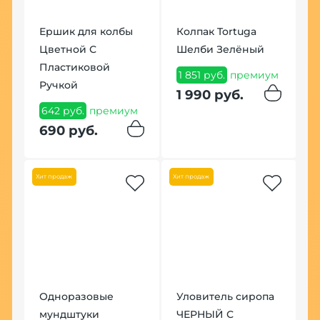
Ершик для колбы
Колпак Tortuga
Цветной С
Шелби Зелёный
К
Пластиковой
Ф
1 851 руб.
премиум
Ручкой
7
1 990 руб.
642 руб.
премиум
7
690 руб.
Хит продаж
Хит продаж
Одноразовые
Уловитель сиропа
мундштуки
ЧЕРНЫЙ С