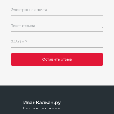
Электронная почта
Текст отзыва
345+1 = ?
ИванКальян.ру
Поставщик дыма