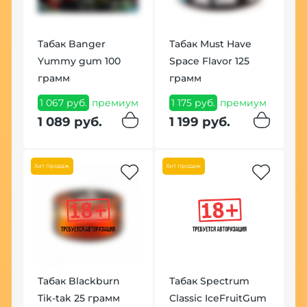
Табак Banger
Табак Must Have
К
Yummy gum 100
Space Flavor 125
Ш
грамм
грамм
1
1 067 руб.
премиум
1 175 руб.
премиум
1
ум
1 089 руб.
1 199 руб.
Хит продаж
Хит продаж
Табак Blackburn
Табак Spectrum
Tik-tak 25 грамм
Classic IceFruitGum