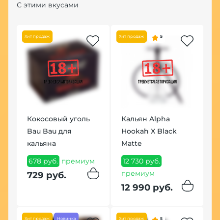
С этими вкусами
Хит продаж
Хит продаж
5
Но
Кокосовый уголь
Кальян Alpha
Ч
Bau Bau для
Hookah X Black
8
кальяна
Matte
8
м
678 руб.
премиум
12 730 руб.
премиум
729 руб.
12 990 руб.
Хит продаж
Новинка
Хит продаж
5