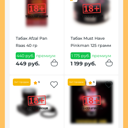
Табак Afzal Pan
Табак Must Have
Ч
Raas 40 гр
Pinkman 125 грамм
B
(
440 руб.
премиум
1 175 руб.
премиум
1
449 руб.
1 199 руб.
1
Хит продаж
5
Хит продаж
5