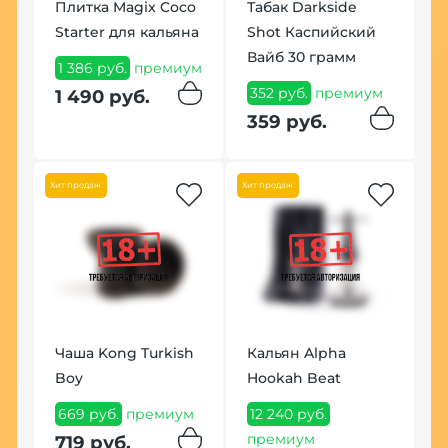
Плитка Magix Coco
Табак Darkside
Starter для кальяна
Shot Каспийский
У
Вайб 30 грамм
К
1 386 руб.
премиум
(
352 руб.
премиум
1 490 руб.
1
359 руб.
м
п
1
Хит продаж
Хит продаж
По
Чаша Kong Turkish
Кальян Alpha
Boy
Hookah Beat
В
669 руб.
премиум
12 240 руб.
!
F
премиум
719 руб.