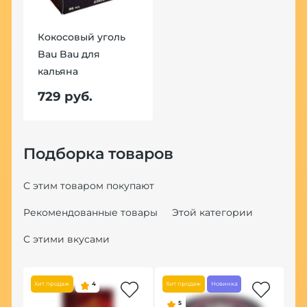
Кокосовый уголь
Bau Bau для
кальяна
729 руб.
Подборка товаров
С этим товаром покупают
Рекомендованные товары
Этой категории
С этими вкусами
Хит продаж
4
Хит продаж
Новинка
Хит
5