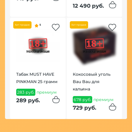
1
12 490 руб.
1
ум
Хит продаж
5
Хит продаж
Табак MUST HAVE
Кокосовый уголь
PINKMAN 25 грамм
Bau Bau для
кальяна
К
283 руб.
премиум
H
678 руб.
премиум
289 руб.
G
729 руб.
1
1
м