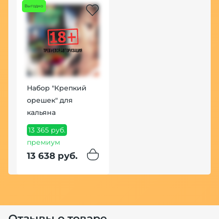
Выгодно
Хит
Набор "Крепкий
Т
орешек" для
R
кальяна
4
м
13 365 руб.
4
премиум
13 638 руб.
Хит
Отзывы о товаре