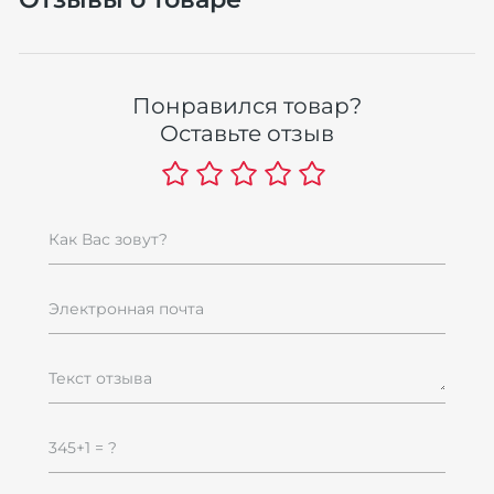
П
S
Понравился товар?
1
Оставьте отзыв
1
Как Вас зовут?
Хит
Электронная почта
Текст отзыва
У
345+1 = ?
k
ч